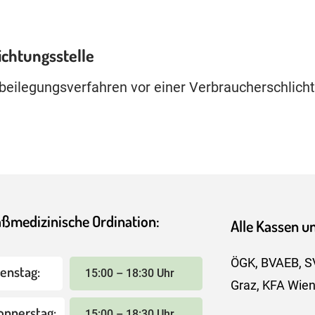
ichtungs­stelle
eitbeilegungsverfahren vor einer Verbraucherschlic
ßmedizinische Ordination:
Alle Kassen un
ÖGK, BVAEB, S
ienstag:
15:00 – 18:30 Uhr
Graz, KFA Wie
onnerstag:
15:00 – 18:30 Uhr