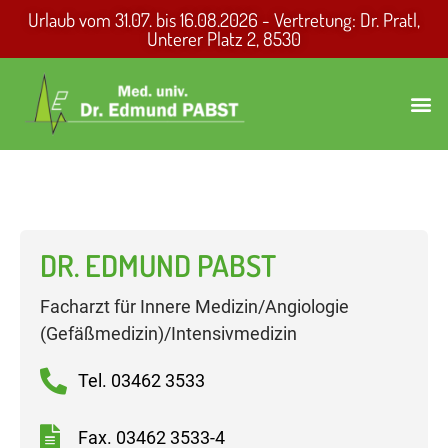
Urlaub vom 31.07. bis 16.08.2026 - Vertretung: Dr. Pratl,
Unterer Platz 2, 8530
DR. EDMUND PABST
Facharzt für Innere Medizin/Angiologie
(Gefäßmedizin)/Intensivmedizin
Tel. 03462 3533
Fax. 03462 3533-4